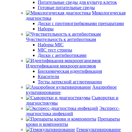
Питательные среды для культур клеток
Готовые питательные среды
Микологическая
диагностика
Диски с противогрибковыми препаратами
Наборы
Чувствительность к антибиотикам
Наборы MIC
MIC тест стрипы
Диски с антибиотиками
Идентификация микроорганизмов
Биохимическая идентификация
Красители
Тесты латексной агглютинации
Анаэробное
культивирование
Сыворотки и
диагностикумы
Экспресс-
диагностика инфекций
Препараты
крови и компоненты
Гемокультивирование