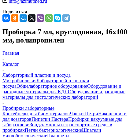
info@azimutmed.ru
Поделиться
Пробирка 7 мл, круглодонная, 16х100
мм, полипропилен
Главная
-
Каталог
-
Лабораторный пластик и посуда
Микробиология
Лабораторный пластик и
посуда
Общелабораторное оборудование
Оборудование и
расходные материалы для КДЛ
Оборудование и расходные
материалы для гистологических лабораторий
-
Пробирки лабораторные
Контейнеры для биоматериалов
Чашки Петри
Наконечники
для дозаторов
Пипетки Пастера
Пробирки вакуумные для
забора крови
Зонд-тампоны и транспортные среды в
пробирках
Петли бактериологические
Шпатели
микробиологические
Планшеты