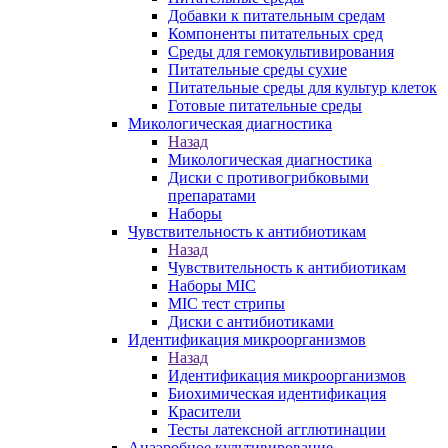
Добавки к питательным средам
Компоненты питательных сред
Среды для гемокультивирования
Питательные среды сухие
Питательные среды для культур клеток
Готовые питательные среды
Микологическая диагностика
Назад
Микологическая диагностика
Диски с противогрибковыми
препаратами
Наборы
Чувствительность к антибиотикам
Назад
Чувствительность к антибиотикам
Наборы MIC
MIC тест стрипы
Диски с антибиотиками
Идентификация микроорганизмов
Назад
Идентификация микроорганизмов
Биохимическая идентификация
Красители
Тесты латексной агглютинации
Анаэробное культивирование