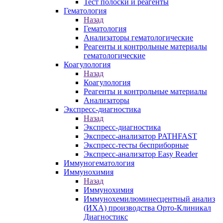
Тест полоски и реагенты
Гематология
Назад
Гематология
Анализаторы гематологические
Реагенты и контрольные материалы
гематологические
Коагулология
Назад
Коагулология
Реагенты и контрольные материалы
Анализаторы
Экспресс-диагностика
Назад
Экспресс-диагностика
Экспресс-анализатор PATHFAST
Экспресс-тесты бесприборные
Экспресс-анализатор Easy Reader
Иммуногематология
Иммунохимия
Назад
Иммунохимия
Иммунохемилюминесцентный анализ
(ИХА) производства Орто-Клиникал
Диагностикс