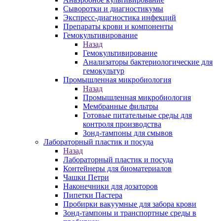
Сыворотки и диагностикумы
Экспресс-диагностика инфекций
Препараты крови и компоненты
Гемокультивирование
Назад
Гемокультивирование
Анализаторы бактериологические для
гемокультур
Промышленная микробиология
Назад
Промышленная микробиология
Мембранные фильтры
Готовые питательные среды для
контроля производства
Зонд-тампоны для смывов
Лабораторный пластик и посуда
Назад
Лабораторный пластик и посуда
Контейнеры для биоматериалов
Чашки Петри
Наконечники для дозаторов
Пипетки Пастера
Пробирки вакуумные для забора крови
Зонд-тампоны и транспортные среды в