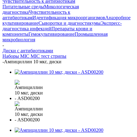
Чувствительность к антибиотикам
Питательные среды
Микологическая
диагностика
Чувствительность к
антибиотикам
Идентификация микроорганизмов
Анаэробное
культивирование
Сыворотки и диагностикумы
Экспресс-
диагностика инфекций
Препараты крови и
компоненты
Гемокультивирование
Промышленная
микробиология
-
Диски с антибиотиками
Наборы MIC
MIC тест стрипы
-
Ампициллин 10 мкг, диски