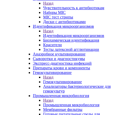
Назад
Чувствительность к антибиотикам
Наборы MIC
MIC тест стрипы
Диски с антибиотиками
Идентификация микроорганизмов
Назад
Идентификация микроорганизмов
Биохимическая идентификация
Красители
Тесты латексной агглютинации
Анаэробное культивирование
Сыворотки и диагностикумы
Экспресс-диагностика инфекций
Препараты крови и компоненты
Гемокультивирование
Назад
Гемокультивирование
Анализаторы бактериологические для
гемокультур
Промышленная микробиология
Назад
Промышленная микробиология
Мембранные фильтры
Готовые питательные среды для