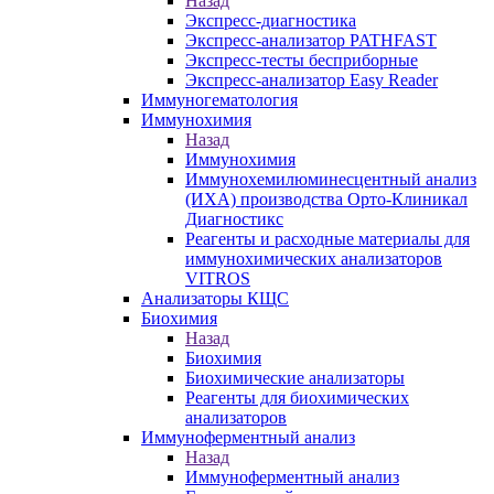
Назад
Экспресс-диагностика
Экспресс-анализатор PATHFAST
Экспресс-тесты бесприборные
Экспресс-анализатор Easy Reader
Иммуногематология
Иммунохимия
Назад
Иммунохимия
Иммунохемилюминесцентный анализ
(ИХА) производства Орто-Клиникал
Диагностикс
Реагенты и расходные материалы для
иммунохимических анализаторов
VITROS
Анализаторы КЩС
Биохимия
Назад
Биохимия
Биохимические анализаторы
Реагенты для биохимических
анализаторов
Иммуноферментный анализ
Назад
Иммуноферментный анализ