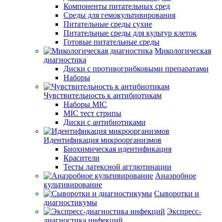
Компоненты питательных сред
Среды для гемокультивирования
Питательные среды сухие
Питательные среды для культур клеток
Готовые питательные среды
Микологическая
диагностика
Диски с противогрибковыми препаратами
Наборы
Чувствительность к антибиотикам
Наборы MIC
MIC тест стрипы
Диски с антибиотиками
Идентификация микроорганизмов
Биохимическая идентификация
Красители
Тесты латексной агглютинации
Анаэробное
культивирование
Сыворотки и
диагностикумы
Экспресс-
диагностика инфекций