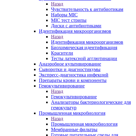
Назад
Чувствительность к антибиотикам
Наборы MIC
MIC тест стрипы
Диски с антибиотиками
Идентификация микроорганизмов
Назад
Идентификация микроорганизмов
Биохимическая идентификация
Красители
Тесты латексной агглютинации
Анаэробное культивирование
Сыворотки и диагностикумы
Экспресс-диагностика инфекций
Препараты крови и компоненты
Гемокультивирование
Назад
Гемокультивирование
Анализаторы бактериологические для
гемокультур
Промышленная микробиология
Назад
Промышленная микробиология
Мембранные фильтры
Готовые питательные среды для