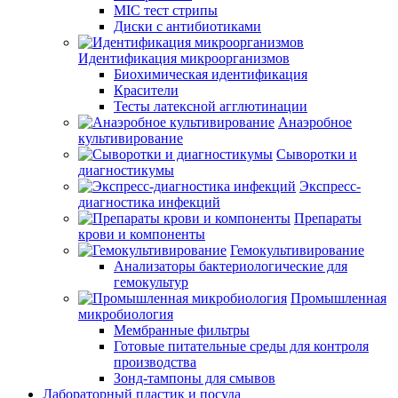
MIC тест стрипы
Диски с антибиотиками
Идентификация микроорганизмов
Биохимическая идентификация
Красители
Тесты латексной агглютинации
Анаэробное
культивирование
Сыворотки и
диагностикумы
Экспресс-
диагностика инфекций
Препараты
крови и компоненты
Гемокультивирование
Анализаторы бактериологические для
гемокультур
Промышленная
микробиология
Мембранные фильтры
Готовые питательные среды для контроля
производства
Зонд-тампоны для смывов
Лабораторный пластик и посуда