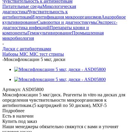
Чувствительность к антибиотикам
Питательные среды
Микологическая
диагностика
Чувствительность к
антибиотикам
Идентификация микроорганизмов
Анаэробное
культивирование
Сыворотки и диагностикумы
Экспресс-
диагностика инфекций
Препараты крови и
компоненты
Гемокультивирование
Промышленная
микробиология
-
Диски с антибиотиками
Наборы MIC
MIC тест стрипы
-
Моксифлоксацин 5 мкг, диски
Артикул:
ASD05800
Моксифлоксацин 5 мкг/диск. Реагенты in vitro на дисках для
определения чувствительности микроорганизмов к
антибиотикам.(5 картриджей по 50 дисков), MXF-5
Подробнее
Есть в наличии
Купить под заказ
Наши менеджеры обязательно свяжутся с вами и уточнят
условия заказа