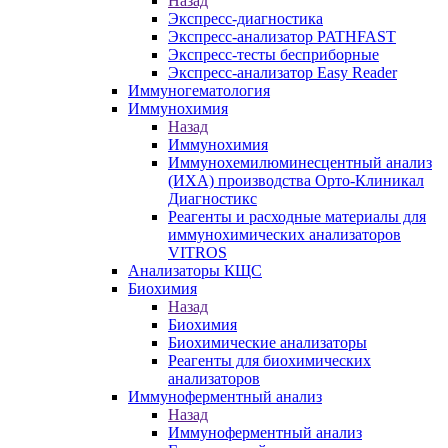
Назад
Экспресс-диагностика
Экспресс-анализатор PATHFAST
Экспресс-тесты бесприборные
Экспресс-анализатор Easy Reader
Иммуногематология
Иммунохимия
Назад
Иммунохимия
Иммунохемилюминесцентный анализ
(ИХА) производства Орто-Клиникал
Диагностикс
Реагенты и расходные материалы для
иммунохимических анализаторов
VITROS
Анализаторы КЩС
Биохимия
Назад
Биохимия
Биохимические анализаторы
Реагенты для биохимических
анализаторов
Иммуноферментный анализ
Назад
Иммуноферментный анализ