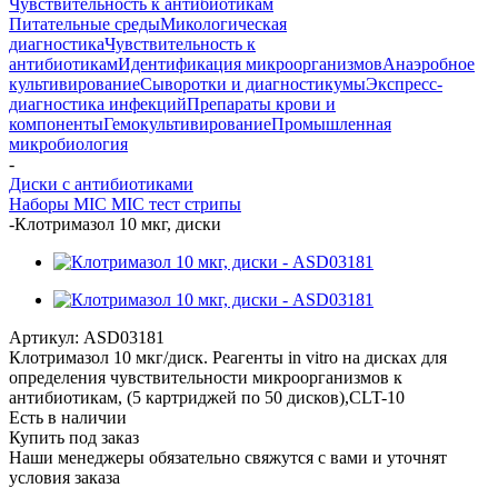
Чувствительность к антибиотикам
Питательные среды
Микологическая
диагностика
Чувствительность к
антибиотикам
Идентификация микроорганизмов
Анаэробное
культивирование
Сыворотки и диагностикумы
Экспресс-
диагностика инфекций
Препараты крови и
компоненты
Гемокультивирование
Промышленная
микробиология
-
Диски с антибиотиками
Наборы MIC
MIC тест стрипы
-
Клотримазол 10 мкг, диски
Артикул:
ASD03181
Клотримазол 10 мкг/диск. Реагенты in vitro на дисках для
определения чувствительности микроорганизмов к
антибиотикам, (5 картриджей по 50 дисков),CLT-10
Есть в наличии
Купить под заказ
Наши менеджеры обязательно свяжутся с вами и уточнят
условия заказа