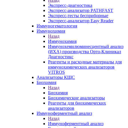
Назад
Экспресс-диагностика
Экспресс-анализатор PATHFAST
Экспресс-тесты бесприборные
Экспресс-анализатор Easy Reader
Иммуногематология
Иммунохимия
Назад
Иммунохимия
Иммунохемилюминесцентный анализ
(ИХА) производства Орто-Клиникал
Диагностикс
Реагенты и расходные материалы для
иммунохимических анализаторов
VITROS
Анализаторы КЩС
Биохимия
Назад
Биохимия
Биохимические анализаторы
Реагенты для биохимических
анализаторов
Иммуноферментный анализ
Назад
Иммуноферментный анализ