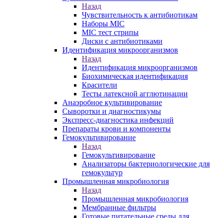
Назад
Чувствительность к антибиотикам
Наборы MIC
MIC тест стрипы
Диски с антибиотиками
Идентификация микроорганизмов
Назад
Идентификация микроорганизмов
Биохимическая идентификация
Красители
Тесты латексной агглютинации
Анаэробное культивирование
Сыворотки и диагностикумы
Экспресс-диагностика инфекций
Препараты крови и компоненты
Гемокультивирование
Назад
Гемокультивирование
Анализаторы бактериологические для
гемокультур
Промышленная микробиология
Назад
Промышленная микробиология
Мембранные фильтры
Готовые питательные среды для