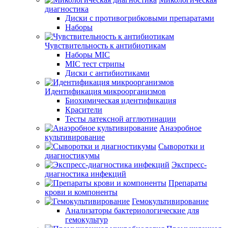
диагностика
Диски с противогрибковыми препаратами
Наборы
Чувствительность к антибиотикам
Наборы MIC
MIC тест стрипы
Диски с антибиотиками
Идентификация микроорганизмов
Биохимическая идентификация
Красители
Тесты латексной агглютинации
Анаэробное
культивирование
Сыворотки и
диагностикумы
Экспресс-
диагностика инфекций
Препараты
крови и компоненты
Гемокультивирование
Анализаторы бактериологические для
гемокультур