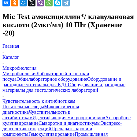
Mic Test амоксициллин*/ клавулановая
кислота (2мкг/мл) 10 Шт (Хранение
-20)
Главная
-
Каталог
-
Микробиология
Микробиология
Лабораторный пластик и
посуда
Общелабораторное оборудование
Оборудование и
расходные материалы для КДЛ
Оборудование и расходные
материалы для гистологических лабораторий
-
Чувствительность к антибиотикам
Питательные среды
Микологическая
диагностика
Чувствительность к
антибиотикам
Идентификация микроорганизмов
Анаэробное
культивирование
Сыворотки и диагностикумы
Экспресс-
диагностика инфекций
Препараты крови и
компоненты
Гемокультивирование
Промышленная