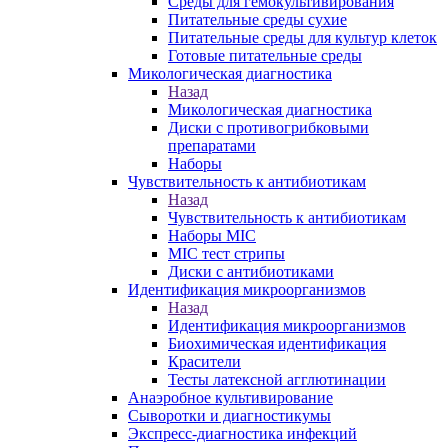
Среды для гемокультивирования
Питательные среды сухие
Питательные среды для культур клеток
Готовые питательные среды
Микологическая диагностика
Назад
Микологическая диагностика
Диски с противогрибковыми
препаратами
Наборы
Чувствительность к антибиотикам
Назад
Чувствительность к антибиотикам
Наборы MIC
MIC тест стрипы
Диски с антибиотиками
Идентификация микроорганизмов
Назад
Идентификация микроорганизмов
Биохимическая идентификация
Красители
Тесты латексной агглютинации
Анаэробное культивирование
Сыворотки и диагностикумы
Экспресс-диагностика инфекций