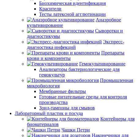
Биохимическая идентификация
Красители
Тесты латексной агглютинации
Анаэробное
культивирование
Сыворотки и
диагностикумы
Экспресс-
диагностика инфекций
Препараты
крови и компоненты
Гемокультивирование
Анализаторы бактериологические для
гемокультур
Промышленная
микробиология
Мембранные фильтры
Готовые питательные среды для контроля
производства
Зонд-тампоны для смывов
Лабораторный пластик и посуда
Контейнеры для
биоматериалов
Чашки Петри
Наконечники для