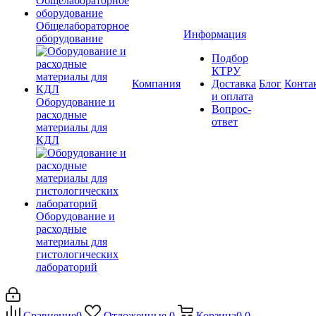
Общелабораторное
Информация
оборудование
Подбор
КТРУ
Компания
Доставка
Блог
Конта
и оплата
Оборудование и
Вопрос-
расходные
ответ
материалы для
КДЛ
Оборудование и
расходные
материалы для
гистологических
лабораторий
Сравнение
0
Отложенные
0
Корзина
0
0