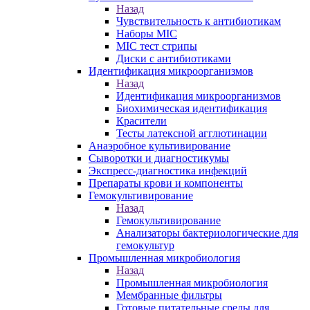
Назад
Чувствительность к антибиотикам
Наборы MIC
MIC тест стрипы
Диски с антибиотиками
Идентификация микроорганизмов
Назад
Идентификация микроорганизмов
Биохимическая идентификация
Красители
Тесты латексной агглютинации
Анаэробное культивирование
Сыворотки и диагностикумы
Экспресс-диагностика инфекций
Препараты крови и компоненты
Гемокультивирование
Назад
Гемокультивирование
Анализаторы бактериологические для
гемокультур
Промышленная микробиология
Назад
Промышленная микробиология
Мембранные фильтры
Готовые питательные среды для