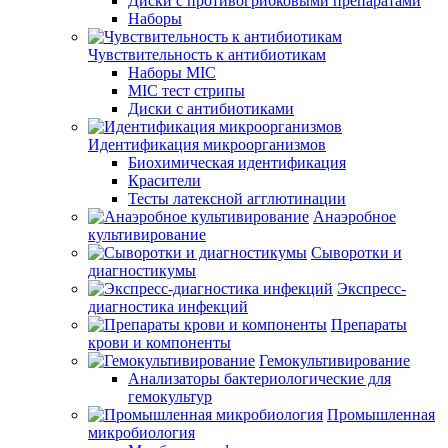
Диски с противогрибковыми препаратами
Наборы
Чувствительность к антибиотикам
Наборы MIC
MIC тест стрипы
Диски с антибиотиками
Идентификация микроорганизмов
Биохимическая идентификация
Красители
Тесты латексной агглютинации
Анаэробное
культивирование
Сыворотки и
диагностикумы
Экспресс-
диагностика инфекций
Препараты
крови и компоненты
Гемокультивирование
Анализаторы бактериологические для
гемокультур
Промышленная
микробиология