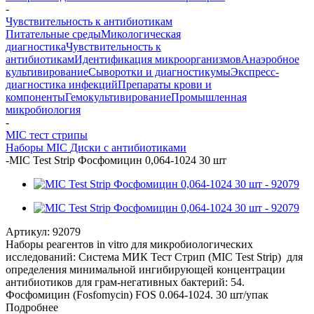
-
Чувствительность к антибиотикам
Питательные среды
Микологическая
диагностика
Чувствительность к
антибиотикам
Идентификация микроорганизмов
Анаэробное
культивирование
Сыворотки и диагностикумы
Экспресс-
диагностика инфекций
Препараты крови и
компоненты
Гемокультивирование
Промышленная
микробиология
-
MIC тест стрипы
Наборы MIC
Диски с антибиотиками
-
MIC Test Strip Фосфомицин 0,064-1024 30 шт
Артикул:
92079
Наборы реагентов in vitro для микробиологических
исследований: Система МИК Тест Стрип (MIC Test Strip) для
определения минимальной ингибирующей концентрации
антибиотиков для грам-негативных бактерий: 54.
Фосфомицин (Fosfomycin) FOS 0.064-1024. 30 шт/упак
Подробнее