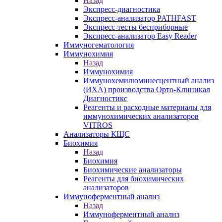
Назад
Экспресс-диагностика
Экспресс-анализатор PATHFAST
Экспресс-тесты бесприборные
Экспресс-анализатор Easy Reader
Иммуногематология
Иммунохимия
Назад
Иммунохимия
Иммунохемилюминесцентный анализ
(ИХА) производства Орто-Клиникал
Диагностикс
Реагенты и расходные материалы для
иммунохимических анализаторов
VITROS
Анализаторы КЩС
Биохимия
Назад
Биохимия
Биохимические анализаторы
Реагенты для биохимических
анализаторов
Иммуноферментный анализ
Назад
Иммуноферментный анализ