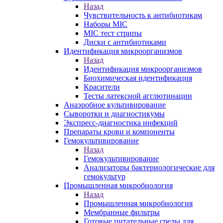
Назад
Чувствительность к антибиотикам
Наборы MIC
MIC тест стрипы
Диски с антибиотиками
Идентификация микроорганизмов
Назад
Идентификация микроорганизмов
Биохимическая идентификация
Красители
Тесты латексной агглютинации
Анаэробное культивирование
Сыворотки и диагностикумы
Экспресс-диагностика инфекций
Препараты крови и компоненты
Гемокультивирование
Назад
Гемокультивирование
Анализаторы бактериологические для
гемокультур
Промышленная микробиология
Назад
Промышленная микробиология
Мембранные фильтры
Готовые питательные среды для