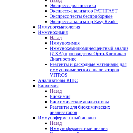
Назад
Экспресс-диагностика
Экспресс-анализатор PATHFAST
Экспресс-тесты бесприборные
Экспресс-анализатор Easy Reader
Иммуногематология
Иммунохимия
Назад
Иммунохимия
Иммунохемилюминесцентный анализ
(ИХА) производства Орто-Клиникал
Диагностикс
Реагенты и расходные материалы для
иммунохимических анализаторов
VITROS
Анализаторы КЩС
Биохимия
Назад
Биохимия
Биохимические анализаторы
Реагенты для биохимических
анализаторов
Иммуноферментный анализ
Назад
Иммуноферментный анализ