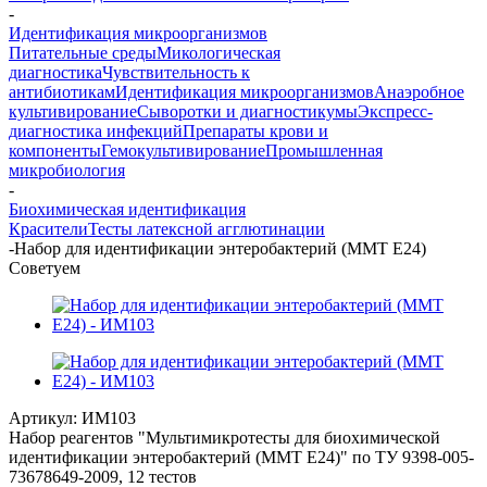
-
Идентификация микроорганизмов
Питательные среды
Микологическая
диагностика
Чувствительность к
антибиотикам
Идентификация микроорганизмов
Анаэробное
культивирование
Сыворотки и диагностикумы
Экспресс-
диагностика инфекций
Препараты крови и
компоненты
Гемокультивирование
Промышленная
микробиология
-
Биохимическая идентификация
Красители
Тесты латексной агглютинации
-
Набор для идентификации энтеробактерий (ММТ Е24)
Советуем
Артикул:
ИМ103
Набор реагентов "Мультимикротесты для биохимической
идентификации энтеробактерий (ММТ Е24)" по ТУ 9398-005-
73678649-2009, 12 тестов