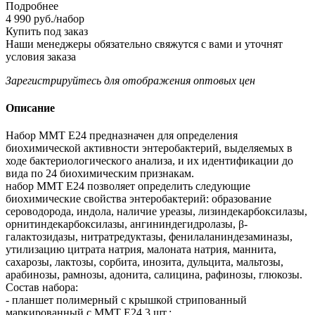
Подробнее
4 990
руб.
/набор
Купить под заказ
Наши менеджеры обязательно свяжутся с вами и уточнят
условия заказа
Зарегистрируйтесь
для отображения оптовых цен
Описание
Набор ММТ Е24 предназначен для определения
биохимической активности энтеробактерий, выделяемых в
ходе бактериологического анализа, и их идентификации до
вида по 24 биохимическим признакам.
набор ММТ Е24 позволяет определить следующие
биохимические свойства энтеробактерий: образование
сероводорода, индола, наличие уреазы, лизиндекарбоксилазы,
орнитиндекарбоксилазы, ангининдегидролазы, β-
галактозидазы, нитратредуктазы, фенилаланиндезаминазы,
утилизацию цитрата натрия, малоната натрия, маннита,
сахарозы, лактозы, сорбита, инозита, дульцита, мальтозы,
арабинозы, рамнозы, адонита, салицина, рафинозы, глюкозы.
Состав набора:
- планшет полимерный с крышкой стрипованный
маркированный с ММТ Е24 3 шт.;