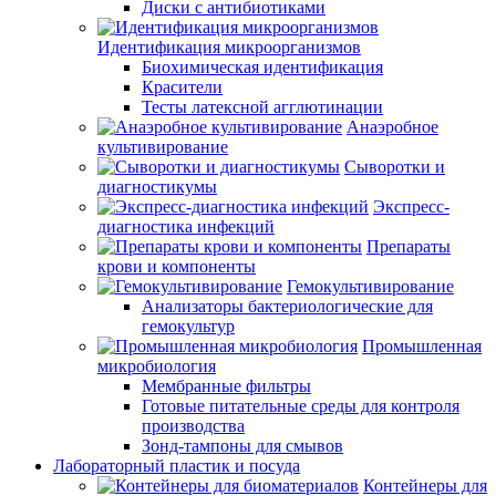
Диски с антибиотиками
Идентификация микроорганизмов
Биохимическая идентификация
Красители
Тесты латексной агглютинации
Анаэробное
культивирование
Сыворотки и
диагностикумы
Экспресс-
диагностика инфекций
Препараты
крови и компоненты
Гемокультивирование
Анализаторы бактериологические для
гемокультур
Промышленная
микробиология
Мембранные фильтры
Готовые питательные среды для контроля
производства
Зонд-тампоны для смывов
Лабораторный пластик и посуда
Контейнеры для