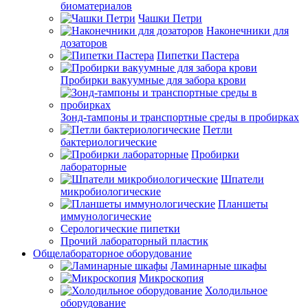
биоматериалов
Чашки Петри
Наконечники для
дозаторов
Пипетки Пастера
Пробирки вакуумные для забора крови
Зонд-тампоны и транспортные среды в пробирках
Петли
бактериологические
Пробирки
лабораторные
Шпатели
микробиологические
Планшеты
иммунологические
Серологические пипетки
Прочий лабораторный пластик
Общелабораторное оборудование
Ламинарные шкафы
Микроскопия
Холодильное
оборудование