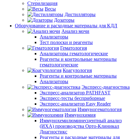
Стерилизация
Весы
Дистилляторы
Дозаторы
Оборудование и расходные материалы для КДЛ
Анализ мочи
Анализаторы
Тест полоски и реагенты
Гематология
Анализаторы гематологические
Реагенты и контрольные материалы
гематологические
Коагулология
Реагенты и контрольные материалы
Анализаторы
Экспресс-диагностика
Экспресс-анализатор PATHFAST
Экспресс-тесты бесприборные
Экспресс-анализатор Easy Reader
Иммуногематология
Иммунохимия
Иммунохемилюминесцентный анализ
(ИХА) производства Орто-Клиникал
Диагностикс
Реагенты и расходные материалы для