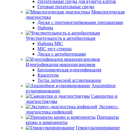
Питательные среды для культур клеток
Готовые питательные среды
Микологическая
диагностика
Диски с противогрибковыми препаратами
Наборы
Чувствительность к антибиотикам
Наборы MIC
MIC тест стрипы
Диски с антибиотиками
Идентификация микроорганизмов
Биохимическая идентификация
Красители
Тесты латексной агглютинации
Анаэробное
культивирование
Сыворотки и
диагностикумы
Экспресс-
диагностика инфекций
Препараты
крови и компоненты
Гемокультивирование