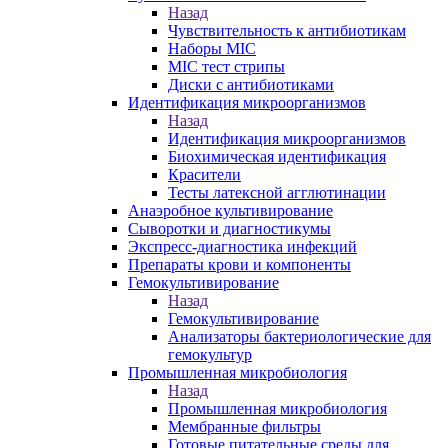
Назад
Чувствительность к антибиотикам
Наборы MIC
MIC тест стрипы
Диски с антибиотиками
Идентификация микроорганизмов
Назад
Идентификация микроорганизмов
Биохимическая идентификация
Красители
Тесты латексной агглютинации
Анаэробное культивирование
Сыворотки и диагностикумы
Экспресс-диагностика инфекций
Препараты крови и компоненты
Гемокультивирование
Назад
Гемокультивирование
Анализаторы бактериологические для
гемокультур
Промышленная микробиология
Назад
Промышленная микробиология
Мембранные фильтры
Готовые питательные среды для