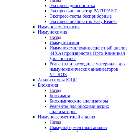
Назад
Экспресс-диагностика
Экспресс-анализатор PATHFAST
Экспресс-тесты бесприборные
Экспресс-анализатор Easy Reader
Иммуногематология
Иммунохимия
Назад
Иммунохимия
Иммунохемилюминесцентный анализ
(ИХА) производства Орто-Клиникал
Диагностикс
Реагенты и расходные материалы для
иммунохимических анализаторов
VITROS
Анализаторы КЩС
Биохимия
Назад
Биохимия
Биохимические анализаторы
Реагенты для биохимических
анализаторов
Иммуноферментный анализ
Назад
Иммуноферментный анализ