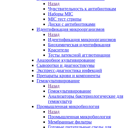
Назад
Чувствительность к антибиотикам
Наборы MIC
MIC тест стрипы
Диски с антибиотиками
Идентификация микроорганизмов
Назад
Идентификация микроорганизмов
Биохимическая идентификация
Красители
Тесты латексной агглютинации
Анаэробное культивирование
Сыворотки и диагностикумы
Экспресс-диагностика инфекций
Препараты крови и компоненты
Гемокультивирование
Назад
Гемокультивирование
Анализаторы бактериологические для
гемокультур
Промышленная микробиология
Назад
Промышленная микробиология
Мембранные фильтры
Готовые питательные среды для