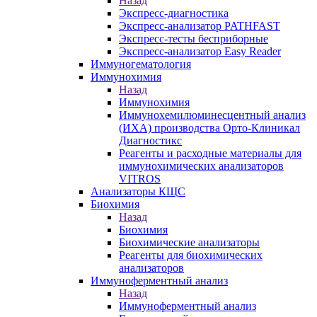
Назад
Экспресс-диагностика
Экспресс-анализатор PATHFAST
Экспресс-тесты бесприборные
Экспресс-анализатор Easy Reader
Иммуногематология
Иммунохимия
Назад
Иммунохимия
Иммунохемилюминесцентный анализ
(ИХА) производства Орто-Клиникал
Диагностикс
Реагенты и расходные материалы для
иммунохимических анализаторов
VITROS
Анализаторы КЩС
Биохимия
Назад
Биохимия
Биохимические анализаторы
Реагенты для биохимических
анализаторов
Иммуноферментный анализ
Назад
Иммуноферментный анализ