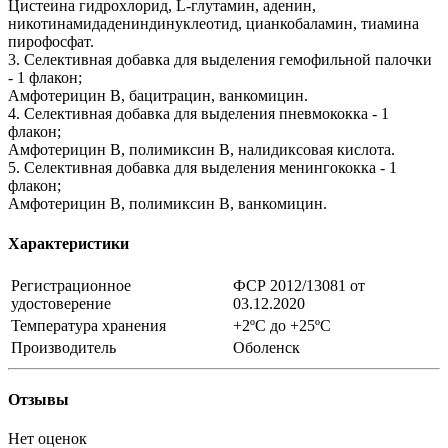
Цистеина гидрохлорид, L-глутамин, аденин,
никотинамидадениндинуклеотид, цианкобаламин, тиамина
пирофосфат.
3. Селективная добавка для выделения гемофильной палочки
- 1 флакон;
Амфотерицин В, бацитрацин, ванкомицин.
4. Селективная добавка для выделения пневмококка - 1
флакон;
Амфотерицин В, полимиксин В, налидиксовая кислота.
5. Селективная добавка для выделения менингококка - 1
флакон;
Амфотерицин В, полимиксин В, ванкомицин.
Характеристики
Регистрационное
ФСР 2012/13081 от
удостоверение
03.12.2020
Температура хранения
+2ºC до +25ºC
Производитель
Оболенск
Отзывы
Нет оценок