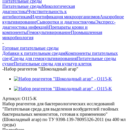
Питательные среды
Питательные среды
Микологическая
диагностика
Чувствительность к
антибиотикам
Идентификация микроорганизмов
Анаэробное
культивирование
Сыворотки и диагностикумы
Экспресс-
диагностика инфекций
Препараты крови и
компоненты
Гемокультивирование
Промышленная
микробиология
-
Готовые питательные среды
Добавки к питательным средам
Компоненты питательных
сред
Среды для гемокультивирования
Питательные среды
сухие
Питательные среды для культур клеток
-
Набор реагентов "Шоколадный агар"
Артикул:
O115-K
Набор реагентов для бактериологических исследований
"Питательная среда для выделения возбудителей гнойных
бактериальных менингитов, готовая к применению"
(Шоколадный агар) по ТУ 9398-139-78095326-2011 (на 400 мл
среды)
Подробнее