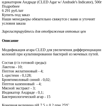
идикатором Андраде (CLED Agar w/ Andrade's Indicator), 500г
Подробнее
6 291
руб.
/шт
Купить под заказ
Наши менеджеры обязательно свяжутся с вами и уточнят
условия заказа
Зарегистрируйтесь
для отображения оптовых цен
Описание
Модификация агара CLED для увеличения дифференциации
колоний при культивировании бактерий из мочевых путей.
Состав (г/л готовой среды):
Лактоза - 10;
Пептон желатиновый - 4;
L-цистеин - 0,128;
Бромтимоловый синий - 0,02;
Пептон казеиновый - 4;
Мясной экстракт - 3;
Индикатор Андраде - 0,1;
Бактериологический агар - 15
Конечная величина pH 7,5 ± 0,2 при 25ºС