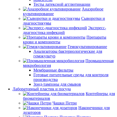
Тесты латексной агглютинации
Анаэробное
культивирование
Сыворотки и
диагностикумы
Экспресс-
диагностика инфекций
Препараты
крови и компоненты
Гемокультивирование
Анализаторы бактериологические для
гемокультур
Промышленная
микробиология
Мембранные фильтры
Готовые питательные среды для контроля
производства
Зонд-тампоны для смывов
Лабораторный пластик и посуда
Контейнеры для
биоматериалов
Чашки Петри
Наконечники для
дозаторов