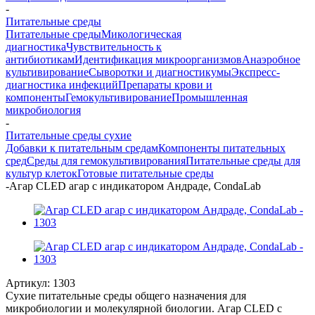
-
Питательные среды
Питательные среды
Микологическая
диагностика
Чувствительность к
антибиотикам
Идентификация микроорганизмов
Анаэробное
культивирование
Сыворотки и диагностикумы
Экспресс-
диагностика инфекций
Препараты крови и
компоненты
Гемокультивирование
Промышленная
микробиология
-
Питательные среды сухие
Добавки к питательным средам
Компоненты питательных
сред
Среды для гемокультивирования
Питательные среды для
культур клеток
Готовые питательные среды
-
Агар CLED агар с индикатором Андраде, CondaLab
Артикул:
1303
Сухие питательные среды общего назначения для
микробиологии и молекулярной биологии. Агар CLED с