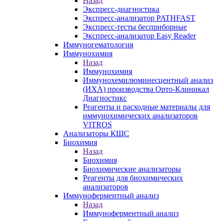
Назад
Экспресс-диагностика
Экспресс-анализатор PATHFAST
Экспресс-тесты бесприборные
Экспресс-анализатор Easy Reader
Иммуногематология
Иммунохимия
Назад
Иммунохимия
Иммунохемилюминесцентный анализ
(ИХА) производства Орто-Клиникал
Диагностикс
Реагенты и расходные материалы для
иммунохимических анализаторов
VITROS
Анализаторы КЩС
Биохимия
Назад
Биохимия
Биохимические анализаторы
Реагенты для биохимических
анализаторов
Иммуноферментный анализ
Назад
Иммуноферментный анализ