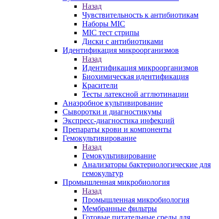
Назад
Чувствительность к антибиотикам
Наборы MIC
MIC тест стрипы
Диски с антибиотиками
Идентификация микроорганизмов
Назад
Идентификация микроорганизмов
Биохимическая идентификация
Красители
Тесты латексной агглютинации
Анаэробное культивирование
Сыворотки и диагностикумы
Экспресс-диагностика инфекций
Препараты крови и компоненты
Гемокультивирование
Назад
Гемокультивирование
Анализаторы бактериологические для
гемокультур
Промышленная микробиология
Назад
Промышленная микробиология
Мембранные фильтры
Готовые питательные среды для