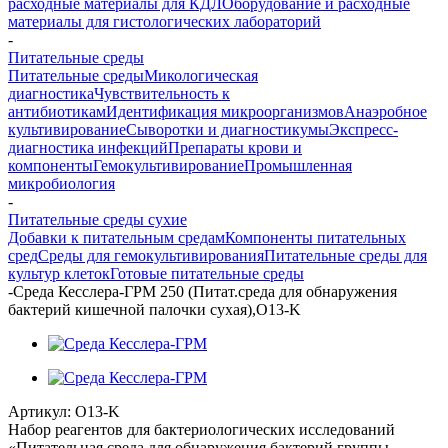
расходные материалы для КДЛ
Оборудование и расходные
материалы для гистологических лабораторий
-
Питательные среды
Питательные среды
Микологическая
диагностика
Чувствительность к
антибиотикам
Идентификация микроорганизмов
Анаэробное
культивирование
Сыворотки и диагностикумы
Экспресс-
диагностика инфекций
Препараты крови и
компоненты
Гемокультивирование
Промышленная
микробиология
-
Питательные среды сухие
Добавки к питательным средам
Компоненты питательных
сред
Среды для гемокультивирования
Питательные среды для
культур клеток
Готовые питательные среды
-
Среда Кесслера-ГРМ 250 (Питат.среда для обнаружения
бактерий кишечной палочки сухая),О13-K
Артикул:
О13-K
Набор реагентов для бактериологических исследований
«Питательная среда для обнаружения бактерий группы