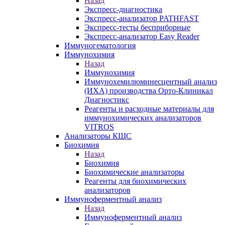
Назад
Экспресс-диагностика
Экспресс-анализатор PATHFAST
Экспресс-тесты бесприборные
Экспресс-анализатор Easy Reader
Иммуногематология
Иммунохимия
Назад
Иммунохимия
Иммунохемилюминесцентный анализ
(ИХА) производства Орто-Клиникал
Диагностикс
Реагенты и расходные материалы для
иммунохимических анализаторов
VITROS
Анализаторы КЩС
Биохимия
Назад
Биохимия
Биохимические анализаторы
Реагенты для биохимических
анализаторов
Иммуноферментный анализ
Назад
Иммуноферментный анализ