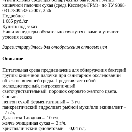
кишечной палочки сухая (среда Кесслера-ГРМ)» по ТУ 9398-
031-78095326-2007, 250г
Подробнее
1 685
руб.
/кг
Купить под заказ
Наши менеджеры обязательно свяжутся с вами и уточнят
условия заказа
Зарегистрируйтесь
для отображения оптовых цен
Описание
Питательная среда предназначена для обнаружения бактерий
группы кишечной палочки при санитарном обследовании
объектов внешней среды. Представляет собой
мелкодисперсный, гигроскопичный,
светочувствительный порошок серовато-желтого цвета.
Состав:
пептон сухой ферментативный – 3 г/л,
панкреатический гидролизат рыбной муки/или эквивалент –
7 г/л,
Д-лактоза 1-водная – 10 г/л,
желчь очищенная сухая – 3 г/л,
кристаллический фиолетовый – 0,04 г/л,