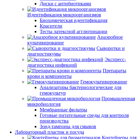
Диски с антибиотиками
Идентификация микроорганизмов
Биохимическая идентификация
Красители
Тесты латексной агглютинации
Анаэробное
культивирование
Сыворотки и
диагностикумы
Экспресс-
диагностика инфекций
Препараты
крови и компоненты
Гемокультивирование
Анализаторы бактериологические для
гемокультур
Промышленная
микробиология
Мембранные фильтры
Готовые питательные среды для контроля
производства
Зонд-тампоны для смывов
Лабораторный пластик и посуда
Контейнеры для