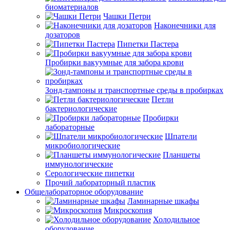
биоматериалов
Чашки Петри
Наконечники для
дозаторов
Пипетки Пастера
Пробирки вакуумные для забора крови
Зонд-тампоны и транспортные среды в пробирках
Петли
бактериологические
Пробирки
лабораторные
Шпатели
микробиологические
Планшеты
иммунологические
Серологические пипетки
Прочий лабораторный пластик
Общелабораторное оборудование
Ламинарные шкафы
Микроскопия
Холодильное
оборудование