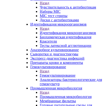
Назад
Чувствительность к антибиотикам
Наборы MIC
MIC тест стрипы
Диски с антибиотиками
Идентификация микроорганизмов
Назад
Идентификация микроорганизмов
Биохимическая идентификация
Красители
Тесты латексной агглютинации
Анаэробное культивирование
Сыворотки и диагностикумы
Экспресс-диагностика инфекций
Препараты крови и компоненты
Гемокультивирование
Назад
Гемокультивирование
Анализаторы бактериологические для
гемокультур
Промышленная микробиология
Назад
Промышленная микробиология
Мембранные фильтры
Готовые питательные среды для