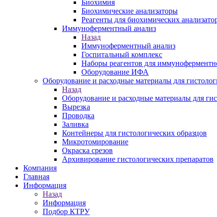
Биохимия
Биохимические анализаторы
Реагенты для биохимических анализато
Иммуноферментный анализ
Назад
Иммуноферментный анализ
Госпитальный комплекс
Наборы реагентов для иммуноферментн
Оборудование ИФА
Оборудование и расходные материалы для гистолог
Назад
Оборудование и расходные материалы для ги
Вырезка
Проводка
Заливка
Контейнеры для гистологических образцов
Микротомирование
Окраска срезов
Архивирование гистологических препаратов
Компания
Главная
Информация
Назад
Информация
Подбор КТРУ