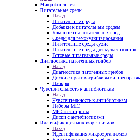
Микробиология
Питательные среды
Назад
Питательные среды
Добавки к питательным средам
Компоненты питательных сред
Среды для гемокультивирования
Питательные среды сухие
Питательные среды для культур клеток
Готовые питательные среды
Диагностика патогенных грибов
Назад
Диагностика патогенных грибов
Диски с противогрибковыми препарата
Наборы
Чувствительность к антибиотикам
Назад
Чувствительность к антибиотикам
Наборы MIC
MIC тест стрипы
Диски с антибиотиками
Идентификация микроорганизмов
Назад
Идентификация микроорганизмов
Биохимическая идентификация