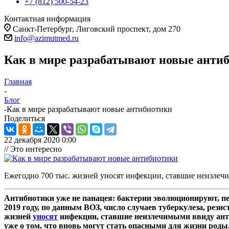
+7 (812) 500-54-23
Контактная информация
Санкт-Петербург, Лиговский проспект, дом 270
info@azimutmed.ru
Как в мире разрабатывают новые анти
Главная
-
Блог
-
Как в мире разрабатывают новые антибиотики
Поделиться
22 декабря 2020 0:00
// Это интересно
Ежегодно 700 тыс. жизней уносят инфекции, ставшие неизлечи
Антибиотики уже не панацея: бактерии эволюционируют, пер
2019 году, по данным ВОЗ, число случаев туберкулеза, рези
жизней
уносят
инфекции, ставшие неизлечимыми ввиду анти
уже о том, что вновь могут стать опасными для жизни роды