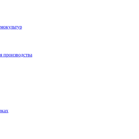
емокультур
я производства
рках