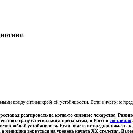
биотики
мыми ввиду антимикробной устойчивости. Если ничего не предп
еставая реагировать на когда-то сильные лекарства. Развив
стентного сразу к нескольким препаратам, в России
составило
микробной устойчивости. Если ничего не предпринимать, к 
, а медицина вернуться на уровень начала XX столетия. Вале