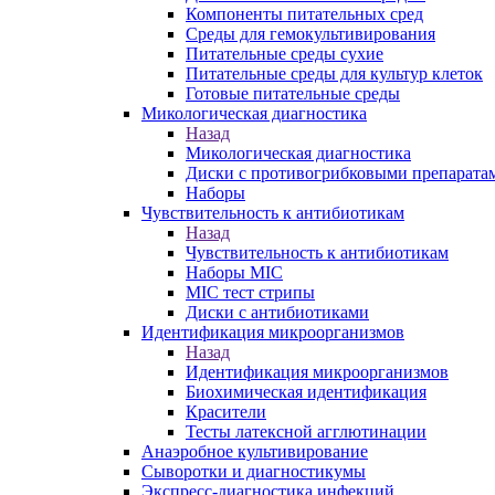
Компоненты питательных сред
Среды для гемокультивирования
Питательные среды сухие
Питательные среды для культур клеток
Готовые питательные среды
Микологическая диагностика
Назад
Микологическая диагностика
Диски с противогрибковыми препарата
Наборы
Чувствительность к антибиотикам
Назад
Чувствительность к антибиотикам
Наборы MIC
MIC тест стрипы
Диски с антибиотиками
Идентификация микроорганизмов
Назад
Идентификация микроорганизмов
Биохимическая идентификация
Красители
Тесты латексной агглютинации
Анаэробное культивирование
Сыворотки и диагностикумы
Экспресс-диагностика инфекций