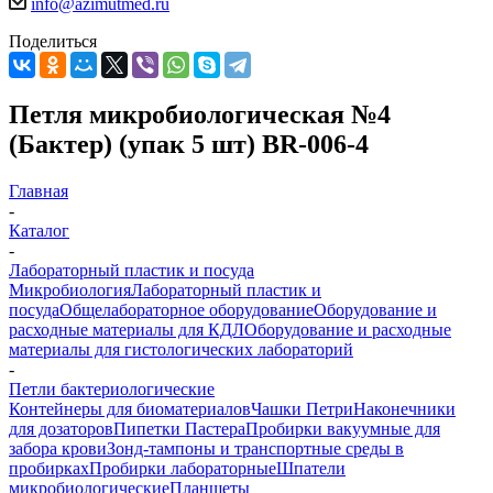
info@azimutmed.ru
Поделиться
Петля микробиологическая №4
(Бактер) (упак 5 шт) BR-006-4
Главная
-
Каталог
-
Лабораторный пластик и посуда
Микробиология
Лабораторный пластик и
посуда
Общелабораторное оборудование
Оборудование и
расходные материалы для КДЛ
Оборудование и расходные
материалы для гистологических лабораторий
-
Петли бактериологические
Контейнеры для биоматериалов
Чашки Петри
Наконечники
для дозаторов
Пипетки Пастера
Пробирки вакуумные для
забора крови
Зонд-тампоны и транспортные среды в
пробирках
Пробирки лабораторные
Шпатели
микробиологические
Планшеты