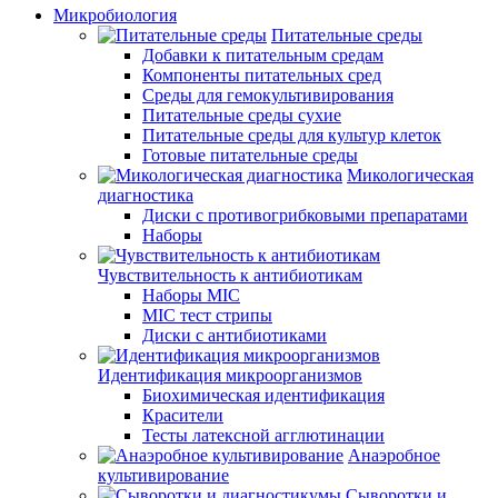
Микробиология
Питательные среды
Добавки к питательным средам
Компоненты питательных сред
Среды для гемокультивирования
Питательные среды сухие
Питательные среды для культур клеток
Готовые питательные среды
Микологическая
диагностика
Диски с противогрибковыми препаратами
Наборы
Чувствительность к антибиотикам
Наборы MIC
MIC тест стрипы
Диски с антибиотиками
Идентификация микроорганизмов
Биохимическая идентификация
Красители
Тесты латексной агглютинации
Анаэробное
культивирование
Сыворотки и