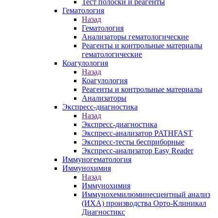
Тест полоски и реагенты
Гематология
Назад
Гематология
Анализаторы гематологические
Реагенты и контрольные материалы
гематологические
Коагулология
Назад
Коагулология
Реагенты и контрольные материалы
Анализаторы
Экспресс-диагностика
Назад
Экспресс-диагностика
Экспресс-анализатор PATHFAST
Экспресс-тесты бесприборные
Экспресс-анализатор Easy Reader
Иммуногематология
Иммунохимия
Назад
Иммунохимия
Иммунохемилюминесцентный анализ
(ИХА) производства Орто-Клиникал
Диагностикс