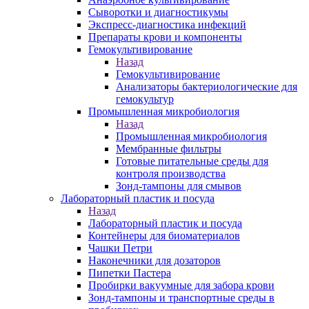
Сыворотки и диагностикумы
Экспресс-диагностика инфекций
Препараты крови и компоненты
Гемокультивирование
Назад
Гемокультивирование
Анализаторы бактериологические для
гемокультур
Промышленная микробиология
Назад
Промышленная микробиология
Мембранные фильтры
Готовые питательные среды для
контроля производства
Зонд-тампоны для смывов
Лабораторный пластик и посуда
Назад
Лабораторный пластик и посуда
Контейнеры для биоматериалов
Чашки Петри
Наконечники для дозаторов
Пипетки Пастера
Пробирки вакуумные для забора крови
Зонд-тампоны и транспортные среды в