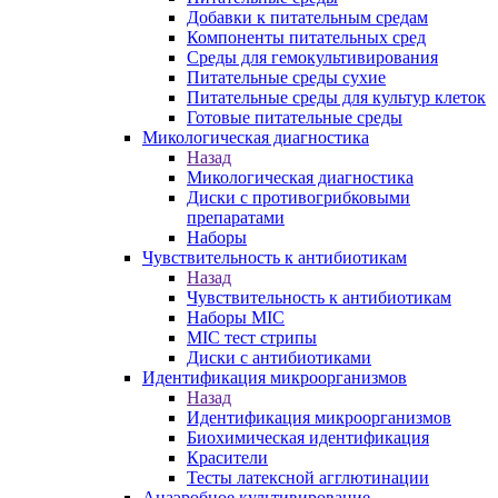
Добавки к питательным средам
Компоненты питательных сред
Среды для гемокультивирования
Питательные среды сухие
Питательные среды для культур клеток
Готовые питательные среды
Микологическая диагностика
Назад
Микологическая диагностика
Диски с противогрибковыми
препаратами
Наборы
Чувствительность к антибиотикам
Назад
Чувствительность к антибиотикам
Наборы MIC
MIC тест стрипы
Диски с антибиотиками
Идентификация микроорганизмов
Назад
Идентификация микроорганизмов
Биохимическая идентификация
Красители
Тесты латексной агглютинации
Анаэробное культивирование