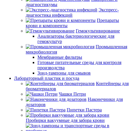
диагностикумы
Экспресс-
диагностика инфекций
Препараты
крови и компоненты
Гемокультивирование
Анализаторы бактериологические для
гемокультур
Промышленная
микробиология
Мембранные фильтры
Готовые питательные среды для контроля
производства
Зонд-тампоны для смывов
Лабораторный пластик и посуда
Контейнеры для
биоматериалов
Чашки Петри
Наконечники для
дозаторов
Пипетки Пастера
Пробирки вакуумные для забора крови