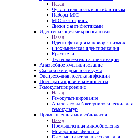
Назад
Чувствительность к антибиотикам
Наборы MIC
MIC тест стрипы
Диски с антибиотиками
Идентификация микроорганизмов
Назад
Идентификация микроорганизмов
Биохимическая идентификация
Красители
Тесты латексной агглютинации
Анаэробное культивирование
Сыворотки и диагностикумы
Экспресс-диагностика инфекций
Препараты крови и компоненты
Гемокультивирование
Назад
Гемокультивирование
Анализаторы бактериологические для
гемокультур
Промышленная микробиология
Назад
Промышленная микробиология
Мембранные фильтры
Готовые питательные среды для