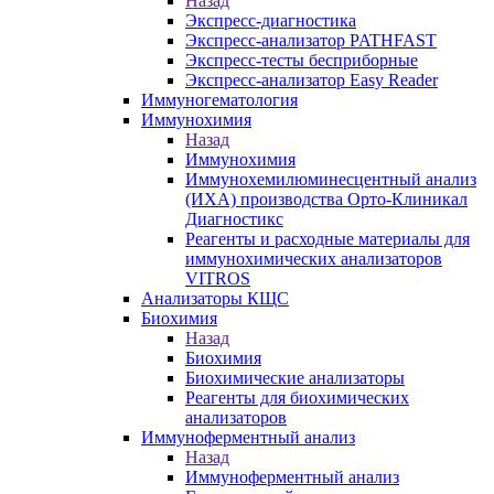
Назад
Экспресс-диагностика
Экспресс-анализатор PATHFAST
Экспресс-тесты бесприборные
Экспресс-анализатор Easy Reader
Иммуногематология
Иммунохимия
Назад
Иммунохимия
Иммунохемилюминесцентный анализ
(ИХА) производства Орто-Клиникал
Диагностикс
Реагенты и расходные материалы для
иммунохимических анализаторов
VITROS
Анализаторы КЩС
Биохимия
Назад
Биохимия
Биохимические анализаторы
Реагенты для биохимических
анализаторов
Иммуноферментный анализ
Назад
Иммуноферментный анализ