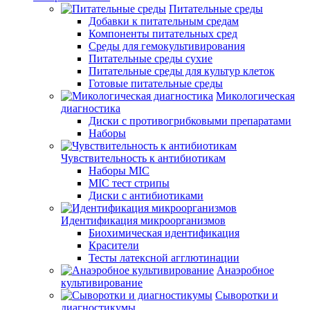
Питательные среды
Добавки к питательным средам
Компоненты питательных сред
Среды для гемокультивирования
Питательные среды сухие
Питательные среды для культур клеток
Готовые питательные среды
Микологическая
диагностика
Диски с противогрибковыми препаратами
Наборы
Чувствительность к антибиотикам
Наборы MIC
MIC тест стрипы
Диски с антибиотиками
Идентификация микроорганизмов
Биохимическая идентификация
Красители
Тесты латексной агглютинации
Анаэробное
культивирование
Сыворотки и
диагностикумы