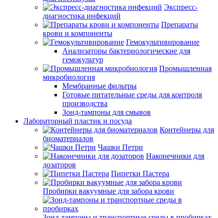
Экспресс-
диагностика инфекций
Препараты
крови и компоненты
Гемокультивирование
Анализаторы бактериологические для
гемокультур
Промышленная
микробиология
Мембранные фильтры
Готовые питательные среды для контроля
производства
Зонд-тампоны для смывов
Лабораторный пластик и посуда
Контейнеры для
биоматериалов
Чашки Петри
Наконечники для
дозаторов
Пипетки Пастера
Пробирки вакуумные для забора крови
Зонд-тампоны и транспортные среды в пробирках