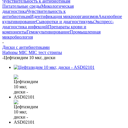
Чувствительность к антибиотикам
Питательные среды
Микологическая
диагностика
Чувствительность к
антибиотикам
Идентификация микроорганизмов
Анаэробное
культивирование
Сыворотки и диагностикумы
Экспресс-
диагностика инфекций
Препараты крови и
компоненты
Гемокультивирование
Промышленная
микробиология
-
Диски с антибиотиками
Наборы MIC
MIC тест стрипы
-
Цефтазидим 10 мкг, диски