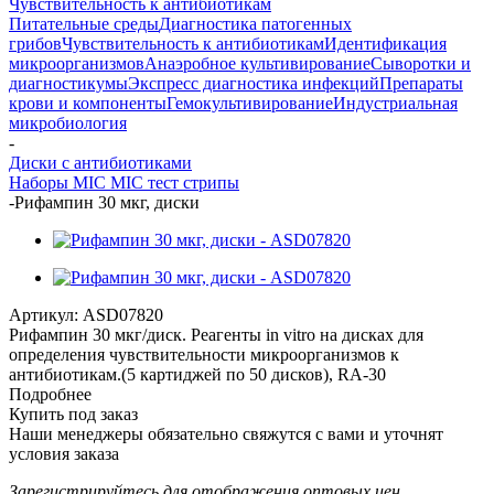
Чувствительность к антибиотикам
Питательные среды
Диагностика патогенных
грибов
Чувствительность к антибиотикам
Идентификация
микроорганизмов
Анаэробное культивирование
Сыворотки и
диагностикумы
Экспресс диагностика инфекций
Препараты
крови и компоненты
Гемокультивирование
Индустриальная
микробиология
-
Диски с антибиотиками
Наборы MIC
MIC тест стрипы
-
Рифампин 30 мкг, диски
Артикул:
ASD07820
Рифампин 30 мкг/диск. Реагенты in vitro на дисках для
определения чувствительности микроорганизмов к
антибиотикам.(5 картиджей по 50 дисков), RA-30
Подробнее
Купить под заказ
Наши менеджеры обязательно свяжутся с вами и уточнят
условия заказа
Зарегистрируйтесь
для отображения оптовых цен