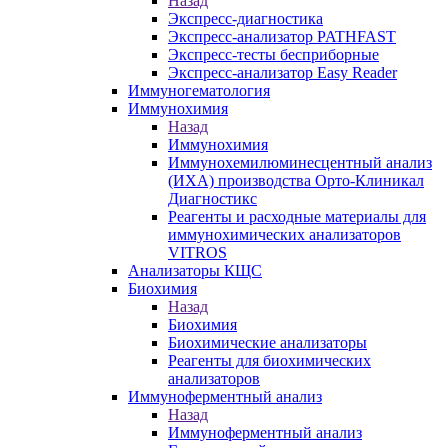
Назад
Экспресс-диагностика
Экспресс-анализатор PATHFAST
Экспресс-тесты бесприборные
Экспресс-анализатор Easy Reader
Иммуногематология
Иммунохимия
Назад
Иммунохимия
Иммунохемилюминесцентный анализ
(ИХА) производства Орто-Клиникал
Диагностикс
Реагенты и расходные материалы для
иммунохимических анализаторов
VITROS
Анализаторы КЩС
Биохимия
Назад
Биохимия
Биохимические анализаторы
Реагенты для биохимических
анализаторов
Иммуноферментный анализ
Назад
Иммуноферментный анализ