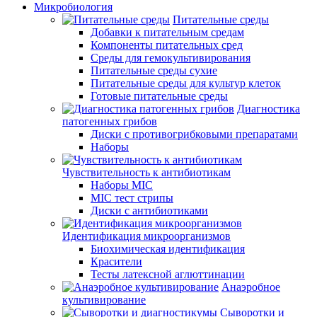
Микробиология
Питательные среды
Добавки к питательным средам
Компоненты питательных сред
Среды для гемокультивирования
Питательные среды сухие
Питательные среды для культур клеток
Готовые питательные среды
Диагностика
патогенных грибов
Диски с противогрибковыми препаратами
Наборы
Чувствительность к антибиотикам
Наборы MIC
MIC тест стрипы
Диски с антибиотиками
Идентификация микроорганизмов
Биохимическая идентификация
Красители
Тесты латексной аглюттинации
Анаэробное
культивирование
Сыворотки и