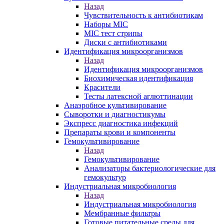
Назад
Чувствительность к антибиотикам
Наборы MIC
MIC тест стрипы
Диски с антибиотиками
Идентификация микроорганизмов
Назад
Идентификация микроорганизмов
Биохимическая идентификация
Красители
Тесты латексной аглюттинации
Анаэробное культивирование
Сыворотки и диагностикумы
Экспресс диагностика инфекций
Препараты крови и компоненты
Гемокультивирование
Назад
Гемокультивирование
Анализаторы бактериологические для
гемокультур
Индустриальная микробиология
Назад
Индустриальная микробиология
Мембранные фильтры
Готовые питательные среды для