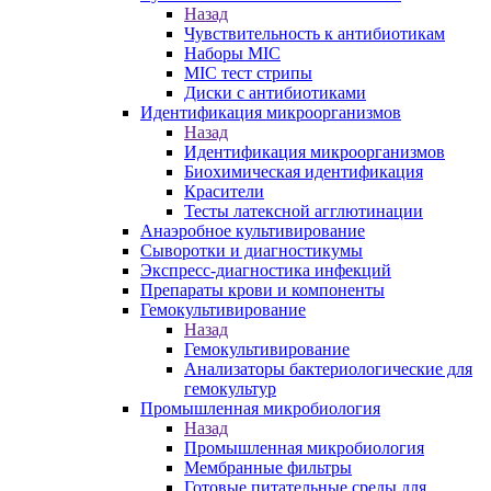
Назад
Чувствительность к антибиотикам
Наборы MIC
MIC тест стрипы
Диски с антибиотиками
Идентификация микроорганизмов
Назад
Идентификация микроорганизмов
Биохимическая идентификация
Красители
Тесты латексной агглютинации
Анаэробное культивирование
Сыворотки и диагностикумы
Экспресс-диагностика инфекций
Препараты крови и компоненты
Гемокультивирование
Назад
Гемокультивирование
Анализаторы бактериологические для
гемокультур
Промышленная микробиология
Назад
Промышленная микробиология
Мембранные фильтры
Готовые питательные среды для