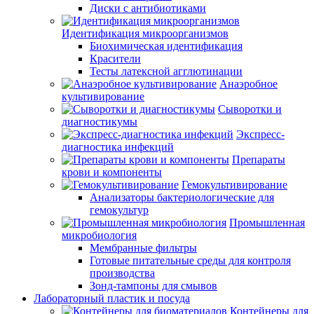
Диски с антибиотиками
Идентификация микроорганизмов
Биохимическая идентификация
Красители
Тесты латексной агглютинации
Анаэробное
культивирование
Сыворотки и
диагностикумы
Экспресс-
диагностика инфекций
Препараты
крови и компоненты
Гемокультивирование
Анализаторы бактериологические для
гемокультур
Промышленная
микробиология
Мембранные фильтры
Готовые питательные среды для контроля
производства
Зонд-тампоны для смывов
Лабораторный пластик и посуда
Контейнеры для