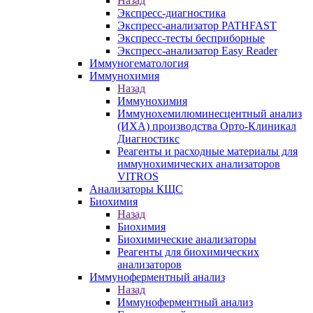
Назад
Экспресс-диагностика
Экспресс-анализатор PATHFAST
Экспресс-тесты бесприборные
Экспресс-анализатор Easy Reader
Иммуногематология
Иммунохимия
Назад
Иммунохимия
Иммунохемилюминесцентный анализ
(ИХА) производства Орто-Клиникал
Диагностикс
Реагенты и расходные материалы для
иммунохимических анализаторов
VITROS
Анализаторы КЩС
Биохимия
Назад
Биохимия
Биохимические анализаторы
Реагенты для биохимических
анализаторов
Иммуноферментный анализ
Назад
Иммуноферментный анализ