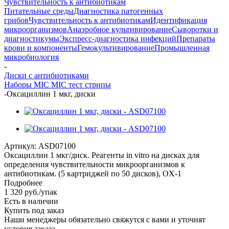
Чувствительность к антибиотикам
Питательные среды
Диагностика патогенных
грибов
Чувствительность к антибиотикам
Идентификация
микроорганизмов
Анаэробное культивирование
Сыворотки и
диагностикумы
Экспресс-диагностика инфекций
Препараты
крови и компоненты
Гемокультивирование
Промышленная
микробиология
-
Диски с антибиотиками
Наборы MIC
MIC тест стрипы
-
Оксациллин 1 мкг, диски
Артикул:
ASD07100
Оксациллин 1 мкг/диск. Реагенты in vitro на дисках для
определения чувствительности микроорганизмов к
антибиотикам. (5 картриджей по 50 дисков), OX-1
Подробнее
1 320
руб.
/упак
Есть в наличии
Купить под заказ
Наши менеджеры обязательно свяжутся с вами и уточнят
условия заказа