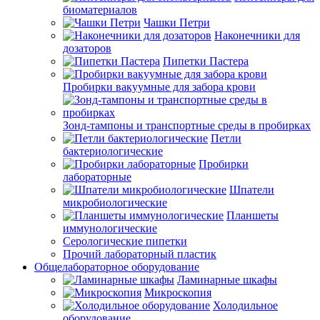
биоматериалов
Чашки Петри
Наконечники для
дозаторов
Пипетки Пастера
Пробирки вакуумные для забора крови
Зонд-тампоны и транспортные среды в пробирках
Петли
бактериологические
Пробирки
лабораторные
Шпатели
микробиологические
Планшеты
иммунологические
Серологические пипетки
Прочий лабораторный пластик
Общелабораторное оборудование
Ламинарные шкафы
Микроскопия
Холодильное
оборудование