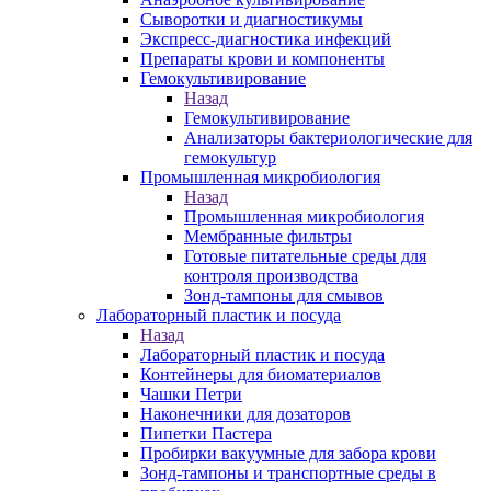
Сыворотки и диагностикумы
Экспресс-диагностика инфекций
Препараты крови и компоненты
Гемокультивирование
Назад
Гемокультивирование
Анализаторы бактериологические для
гемокультур
Промышленная микробиология
Назад
Промышленная микробиология
Мембранные фильтры
Готовые питательные среды для
контроля производства
Зонд-тампоны для смывов
Лабораторный пластик и посуда
Назад
Лабораторный пластик и посуда
Контейнеры для биоматериалов
Чашки Петри
Наконечники для дозаторов
Пипетки Пастера
Пробирки вакуумные для забора крови
Зонд-тампоны и транспортные среды в