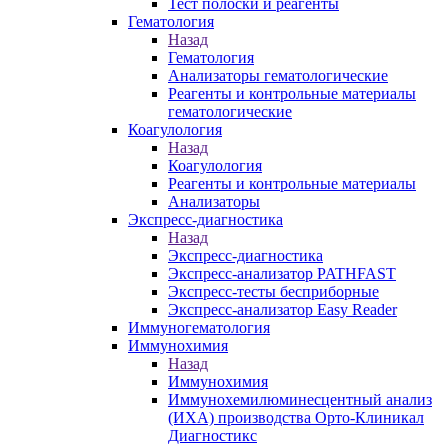
Тест полоски и реагенты
Гематология
Назад
Гематология
Анализаторы гематологические
Реагенты и контрольные материалы
гематологические
Коагулология
Назад
Коагулология
Реагенты и контрольные материалы
Анализаторы
Экспресс-диагностика
Назад
Экспресс-диагностика
Экспресс-анализатор PATHFAST
Экспресс-тесты бесприборные
Экспресс-анализатор Easy Reader
Иммуногематология
Иммунохимия
Назад
Иммунохимия
Иммунохемилюминесцентный анализ
(ИХА) производства Орто-Клиникал
Диагностикс