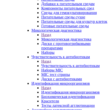
Добавки к питательным средам
Компоненты питательных сред
Среды для гемокультивирования
Питательные среды сухие
Питательные среды для культур клеток
Готовые питательные среды
Микологическая диагностика
Назад
Микологическая диагностика
Диски с противогрибковыми
препаратами
Наборы
Чувствительность к антибиотикам
Назад
Чувствительность к антибиотикам
Наборы MIC
MIC тест стрипы
Диски с антибиотиками
Идентификация микроорганизмов
Назад
Идентификация микроорганизмов
Биохимическая идентификация
Красители
Тесты латексной агглютинации
Анаэробное культивирование