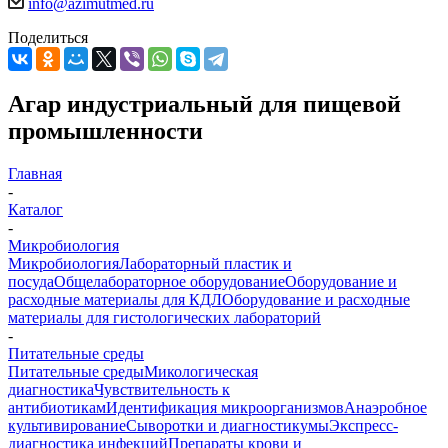
info@azimutmed.ru
Поделиться
Агар индустриальный для пищевой
промышленности
Главная
-
Каталог
-
Микробиология
Микробиология
Лабораторный пластик и
посуда
Общелабораторное оборудование
Оборудование и
расходные материалы для КДЛ
Оборудование и расходные
материалы для гистологических лабораторий
-
Питательные среды
Питательные среды
Микологическая
диагностика
Чувствительность к
антибиотикам
Идентификация микроорганизмов
Анаэробное
культивирование
Сыворотки и диагностикумы
Экспресс-
диагностика инфекций
Препараты крови и