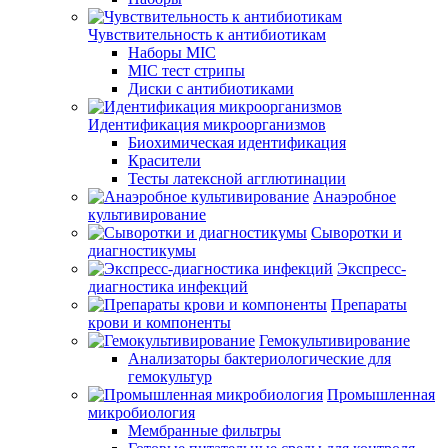
Чувствительность к антибиотикам
Наборы MIC
MIC тест стрипы
Диски с антибиотиками
Идентификация микроорганизмов
Биохимическая идентификация
Красители
Тесты латексной агглютинации
Анаэробное
культивирование
Сыворотки и
диагностикумы
Экспресс-
диагностика инфекций
Препараты
крови и компоненты
Гемокультивирование
Анализаторы бактериологические для
гемокультур
Промышленная
микробиология
Мембранные фильтры