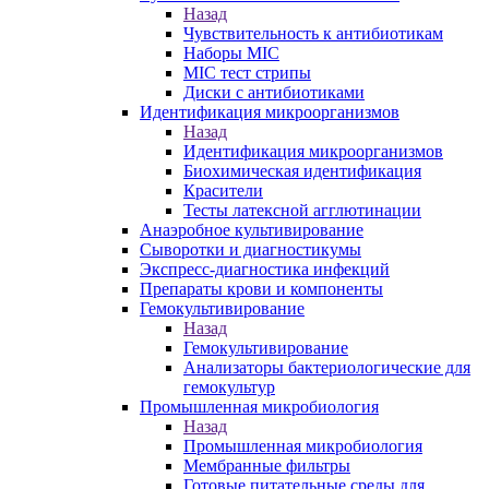
Назад
Чувствительность к антибиотикам
Наборы MIC
MIC тест стрипы
Диски с антибиотиками
Идентификация микроорганизмов
Назад
Идентификация микроорганизмов
Биохимическая идентификация
Красители
Тесты латексной агглютинации
Анаэробное культивирование
Сыворотки и диагностикумы
Экспресс-диагностика инфекций
Препараты крови и компоненты
Гемокультивирование
Назад
Гемокультивирование
Анализаторы бактериологические для
гемокультур
Промышленная микробиология
Назад
Промышленная микробиология
Мембранные фильтры
Готовые питательные среды для