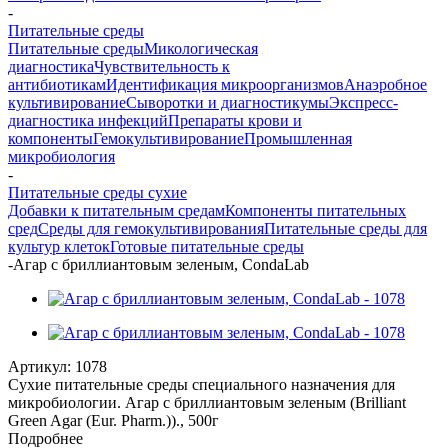
-
Питательные среды
Питательные среды
Микологическая
диагностика
Чувствительность к
антибиотикам
Идентификация микроорганизмов
Анаэробное
культивирование
Сыворотки и диагностикумы
Экспресс-
диагностика инфекций
Препараты крови и
компоненты
Гемокультивирование
Промышленная
микробиология
-
Питательные среды сухие
Добавки к питательным средам
Компоненты питательных
сред
Среды для гемокультивирования
Питательные среды для
культур клеток
Готовые питательные среды
-
Агар с бриллиантовым зеленым, CondaLab
Артикул:
1078
Сухие питательные среды специального назначения для
микробиологии. Агар с бриллиантовым зеленым (Brilliant
Green Agar (Eur. Pharm.))., 500г
Подробнее