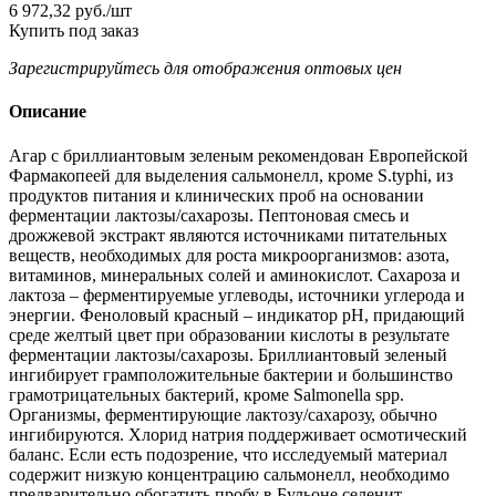
6 972,32
руб.
/шт
Купить под заказ
Зарегистрируйтесь
для отображения оптовых цен
Описание
Агар с бриллиантовым зеленым рекомендован Европейской
Фармакопеей для выделения сальмонелл, кроме S.typhi, из
продуктов питания и клинических проб на основании
ферментации лактозы/сахарозы. Пептоновая смесь и
дрожжевой экстракт являются источниками питательных
веществ, необходимых для роста микроорганизмов: азота,
витаминов, минеральных солей и аминокислот. Сахароза и
лактоза – ферментируемые углеводы, источники углерода и
энергии. Феноловый красный – индикатор pH, придающий
среде желтый цвет при образовании кислоты в результате
ферментации лактозы/сахарозы. Бриллиантовый зеленый
ингибирует грамположительные бактерии и большинство
грамотрицательных бактерий, кроме Salmonella spp.
Организмы, ферментирующие лактозу/сахарозу, обычно
ингибируются. Хлорид натрия поддерживает осмотический
баланс. Если есть подозрение, что исследуемый материал
содержит низкую концентрацию сальмонелл, необходимо
предварительно обогатить пробу в Бульоне селенит-