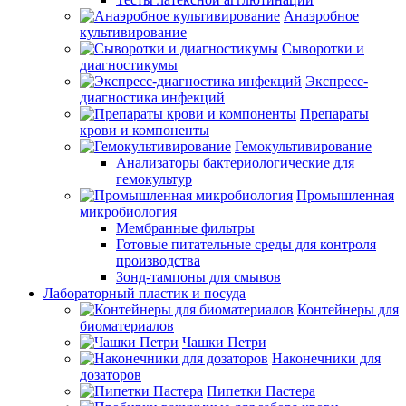
Анаэробное
культивирование
Сыворотки и
диагностикумы
Экспресс-
диагностика инфекций
Препараты
крови и компоненты
Гемокультивирование
Анализаторы бактериологические для
гемокультур
Промышленная
микробиология
Мембранные фильтры
Готовые питательные среды для контроля
производства
Зонд-тампоны для смывов
Лабораторный пластик и посуда
Контейнеры для
биоматериалов
Чашки Петри
Наконечники для
дозаторов
Пипетки Пастера