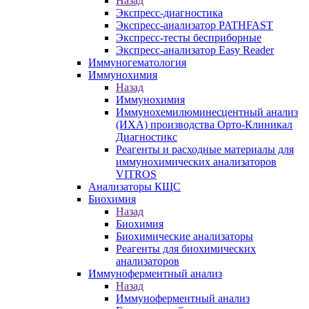
Назад
Экспресс-диагностика
Экспресс-анализатор PATHFAST
Экспресс-тесты бесприборные
Экспресс-анализатор Easy Reader
Иммуногематология
Иммунохимия
Назад
Иммунохимия
Иммунохемилюминесцентный анализ
(ИХА) производства Орто-Клиникал
Диагностикс
Реагенты и расходные материалы для
иммунохимических анализаторов
VITROS
Анализаторы КЩС
Биохимия
Назад
Биохимия
Биохимические анализаторы
Реагенты для биохимических
анализаторов
Иммуноферментный анализ
Назад
Иммуноферментный анализ