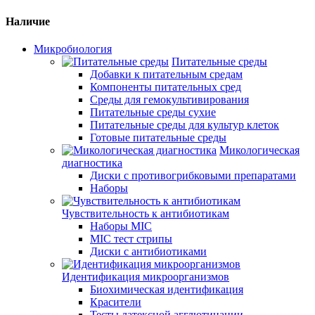
Наличие
Микробиология
Питательные среды
Добавки к питательным средам
Компоненты питательных сред
Среды для гемокультивирования
Питательные среды сухие
Питательные среды для культур клеток
Готовые питательные среды
Микологическая
диагностика
Диски с противогрибковыми препаратами
Наборы
Чувствительность к антибиотикам
Наборы MIC
MIC тест стрипы
Диски с антибиотиками
Идентификация микроорганизмов
Биохимическая идентификация
Красители
Тесты латексной агглютинации