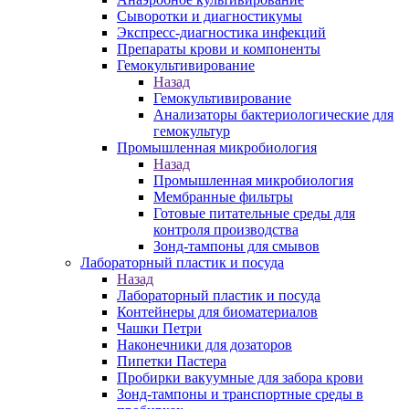
Сыворотки и диагностикумы
Экспресс-диагностика инфекций
Препараты крови и компоненты
Гемокультивирование
Назад
Гемокультивирование
Анализаторы бактериологические для
гемокультур
Промышленная микробиология
Назад
Промышленная микробиология
Мембранные фильтры
Готовые питательные среды для
контроля производства
Зонд-тампоны для смывов
Лабораторный пластик и посуда
Назад
Лабораторный пластик и посуда
Контейнеры для биоматериалов
Чашки Петри
Наконечники для дозаторов
Пипетки Пастера
Пробирки вакуумные для забора крови
Зонд-тампоны и транспортные среды в