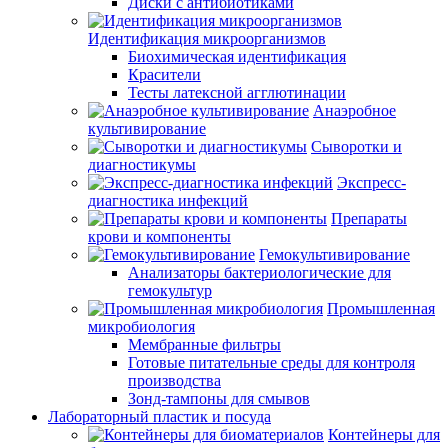
Диски с антибиотиками
Идентификация микроорганизмов
Биохимическая идентификация
Красители
Тесты латексной агглютинации
Анаэробное
культивирование
Сыворотки и
диагностикумы
Экспресс-
диагностика инфекций
Препараты
крови и компоненты
Гемокультивирование
Анализаторы бактериологические для
гемокультур
Промышленная
микробиология
Мембранные фильтры
Готовые питательные среды для контроля
производства
Зонд-тампоны для смывов
Лабораторный пластик и посуда
Контейнеры для