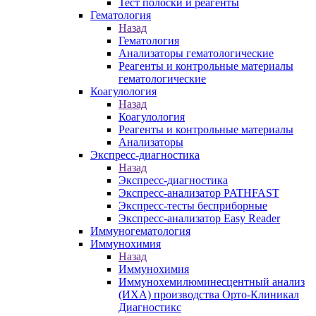
Тест полоски и реагенты
Гематология
Назад
Гематология
Анализаторы гематологические
Реагенты и контрольные материалы
гематологические
Коагулология
Назад
Коагулология
Реагенты и контрольные материалы
Анализаторы
Экспресс-диагностика
Назад
Экспресс-диагностика
Экспресс-анализатор PATHFAST
Экспресс-тесты бесприборные
Экспресс-анализатор Easy Reader
Иммуногематология
Иммунохимия
Назад
Иммунохимия
Иммунохемилюминесцентный анализ
(ИХА) производства Орто-Клиникал
Диагностикс