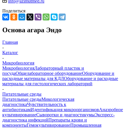
info@azimutmed.ru
Поделиться
Основа агара Эндо
Главная
-
Каталог
-
Микробиология
Микробиология
Лабораторный пластик и
посуда
Общелабораторное оборудование
Оборудование и
расходные материалы для КДЛ
Оборудование и расходные
материалы для гистологических лабораторий
-
Питательные среды
Питательные среды
Микологическая
диагностика
Чувствительность к
антибиотикам
Идентификация микроорганизмов
Анаэробное
культивирование
Сыворотки и диагностикумы
Экспресс-
диагностика инфекций
Препараты крови и
компоненты
Гемокультивирование
Промышленная