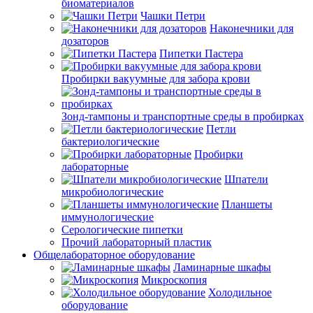
биоматериалов
Чашки Петри
Наконечники для
дозаторов
Пипетки Пастера
Пробирки вакуумные для забора крови
Зонд-тампоны и транспортные среды в пробирках
Петли
бактериологические
Пробирки
лабораторные
Шпатели
микробиологические
Планшеты
иммунологические
Серологические пипетки
Прочий лабораторный пластик
Общелабораторное оборудование
Ламинарные шкафы
Микроскопия
Холодильное
оборудование