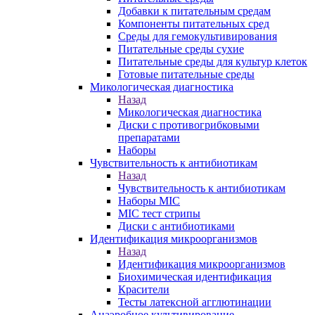
Добавки к питательным средам
Компоненты питательных сред
Среды для гемокультивирования
Питательные среды сухие
Питательные среды для культур клеток
Готовые питательные среды
Микологическая диагностика
Назад
Микологическая диагностика
Диски с противогрибковыми
препаратами
Наборы
Чувствительность к антибиотикам
Назад
Чувствительность к антибиотикам
Наборы MIC
MIC тест стрипы
Диски с антибиотиками
Идентификация микроорганизмов
Назад
Идентификация микроорганизмов
Биохимическая идентификация
Красители
Тесты латексной агглютинации
Анаэробное культивирование