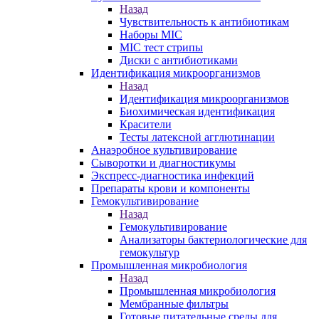
Назад
Чувствительность к антибиотикам
Наборы MIC
MIC тест стрипы
Диски с антибиотиками
Идентификация микроорганизмов
Назад
Идентификация микроорганизмов
Биохимическая идентификация
Красители
Тесты латексной агглютинации
Анаэробное культивирование
Сыворотки и диагностикумы
Экспресс-диагностика инфекций
Препараты крови и компоненты
Гемокультивирование
Назад
Гемокультивирование
Анализаторы бактериологические для
гемокультур
Промышленная микробиология
Назад
Промышленная микробиология
Мембранные фильтры
Готовые питательные среды для