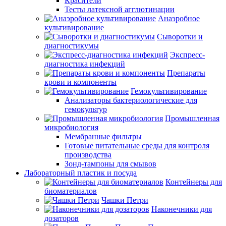
Красители
Тесты латексной агглютинации
Анаэробное
культивирование
Сыворотки и
диагностикумы
Экспресс-
диагностика инфекций
Препараты
крови и компоненты
Гемокультивирование
Анализаторы бактериологические для
гемокультур
Промышленная
микробиология
Мембранные фильтры
Готовые питательные среды для контроля
производства
Зонд-тампоны для смывов
Лабораторный пластик и посуда
Контейнеры для
биоматериалов
Чашки Петри
Наконечники для
дозаторов