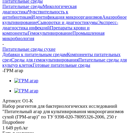
Питательные среды
Питательные среды
Микологическая
диагностика
Чувствительность к
антибиотикам
Идентификация микроорганизмов
Анаэробное
культивирование
Сыворотки и диагностикумы
Экспресс-
диагностика инфекций
Препараты крови и
компоненты
Гемокультивирование
Промышленная
микробиология
-
Питательные среды сухие
Добавки к питательным средам
Компоненты питательных
сред
Среды для гемокультивирования
Питательные среды для
культур клеток
Готовые питательные среды
-
ГРМ агар
Артикул:
O1-K
Набор реагентов для бактериологических исследований
"Питательный агар для культивирования микроорганизмов
сухой (ГРМ-агар)" по ТУ 9398-020-78095326-2006, 250 г
Подробнее
1 649
руб.
/кг