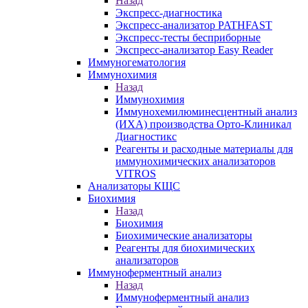
Назад
Экспресс-диагностика
Экспресс-анализатор PATHFAST
Экспресс-тесты бесприборные
Экспресс-анализатор Easy Reader
Иммуногематология
Иммунохимия
Назад
Иммунохимия
Иммунохемилюминесцентный анализ
(ИХА) производства Орто-Клиникал
Диагностикс
Реагенты и расходные материалы для
иммунохимических анализаторов
VITROS
Анализаторы КЩС
Биохимия
Назад
Биохимия
Биохимические анализаторы
Реагенты для биохимических
анализаторов
Иммуноферментный анализ
Назад
Иммуноферментный анализ