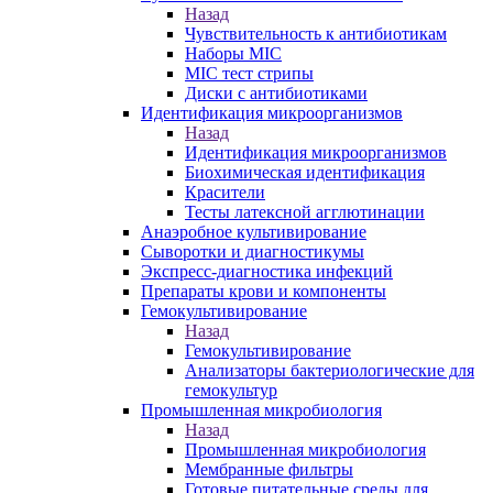
Назад
Чувствительность к антибиотикам
Наборы MIC
MIC тест стрипы
Диски с антибиотиками
Идентификация микроорганизмов
Назад
Идентификация микроорганизмов
Биохимическая идентификация
Красители
Тесты латексной агглютинации
Анаэробное культивирование
Сыворотки и диагностикумы
Экспресс-диагностика инфекций
Препараты крови и компоненты
Гемокультивирование
Назад
Гемокультивирование
Анализаторы бактериологические для
гемокультур
Промышленная микробиология
Назад
Промышленная микробиология
Мембранные фильтры
Готовые питательные среды для