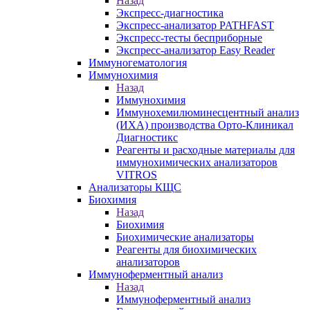
Назад
Экспресс-диагностика
Экспресс-анализатор PATHFAST
Экспресс-тесты бесприборные
Экспресс-анализатор Easy Reader
Иммуногематология
Иммунохимия
Назад
Иммунохимия
Иммунохемилюминесцентный анализ
(ИХА) производства Орто-Клиникал
Диагностикс
Реагенты и расходные материалы для
иммунохимических анализаторов
VITROS
Анализаторы КЩС
Биохимия
Назад
Биохимия
Биохимические анализаторы
Реагенты для биохимических
анализаторов
Иммуноферментный анализ
Назад
Иммуноферментный анализ